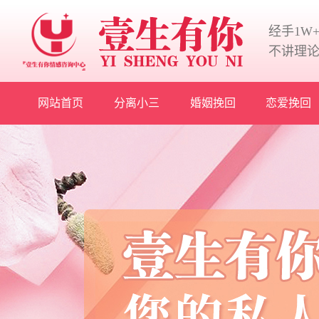
经手1W
不讲理
网站首页
分离小三
婚姻挽回
恋爱挽回