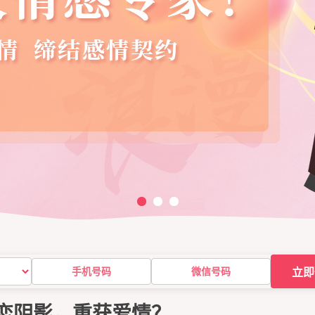
立即
恋阴影，重获爱情？