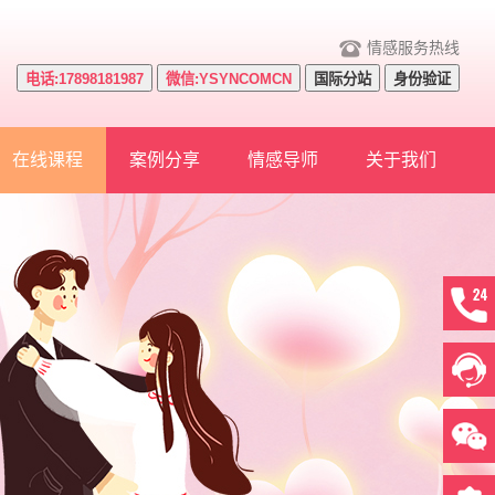
情感服务热线
电话:17898181987
微信:YSYNCOMCN
国际分站
身份验证
在线课程
案例分享
情感导师
关于我们