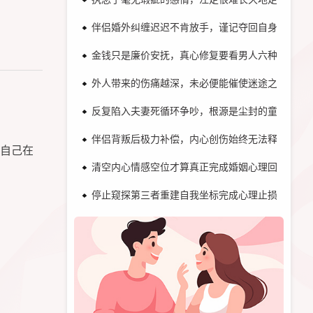
伴侣婚外纠缠迟迟不肯放手，谨记夺回自身关系主
金钱只是廉价安抚，真心修复要看男人六种行动！
外人带来的伤痛越深，未必便能催使迷途之人归家
反复陷入夫妻死循环争吵，根源是尘封的童年剧本
伴侣背叛后极力补偿，内心创伤始终无法释怀！
自己在
清空内心情感空位才算真正完成婚姻心理回归！
停止窥探第三者重建自我坐标完成心理止损！