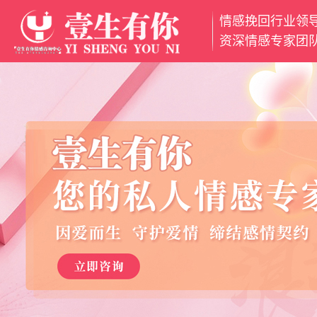
情感挽回行业领
网
资深情感专家团
站
挽
首
回
挽
页
爱
救
分
情
婚
离
魅
姻
小
力
情