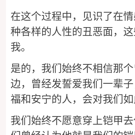
家
课
功
关
在这个过程中，见识了在情
种各样的人性的丑恶面，这
程
案
于
情
我。
例
我
感
是的，我们始终不相信那个
们
攻
边，曾经发誓爱我们一辈子
福和安宁的人，会对我们如
略
我们始终不愿意穿上铠甲去