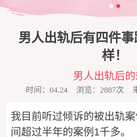
三
脱
商
家
男人出轨后有四件事
单
培
庭
心
样！
训
维
理
情
男人出轨后的
时间：04.24 浏览：2887
护
咨
感
在
我目前听过倾诉的被出轨案
询
专
线
成
1
间超过半年的案例
千多。