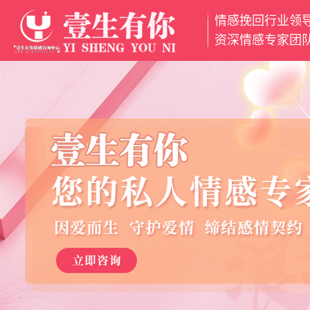
情感挽回行业领
网
资深情感专家团
站
挽
首
回
挽
页
爱
救
分
情
婚
离
魅
姻
小
力
情