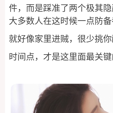
家
件，而是踩准了两个极其隐
课
功
关
大多数人在这时候一点防备
程
案
于
情
就好像家里进贼，很少挑你
例
我
感
时间点，才是这里面最关键
们
攻
略