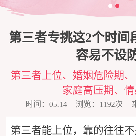
三
脱
商
家
第三者专挑这2个时间
单
培
庭
心
容易不设
训
维
理
情
第三者上位、婚姻危险期、
家庭高压期、情
护
咨
感
在
时间：05.14 浏览：1192
询
专
线
成
第三者能上位，靠的往往不