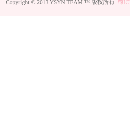
Copyright © 2013 YSYN TEAM ™ 版权所有
蜀IC
家
课
功
关
程
案
于
情
例
我
感
们
攻
略