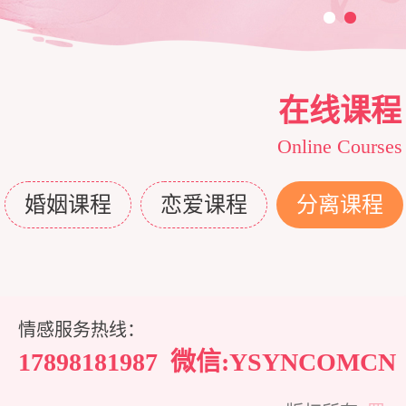
三
脱
商
家
在线课程
单
培
庭
心
Online Courses
婚姻课程
恋爱课程
分离课程
训
维
理
情
护
咨
感
在
情感服务热线：
询
专
线
成
17898181987
微信:YSYNCOMCN