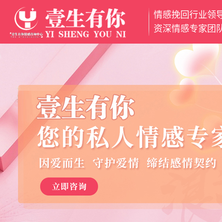
情感挽回行业领
网
资深情感专家团
站
挽
首
回
挽
页
爱
救
分
情
婚
离
魅
姻
小
力
情