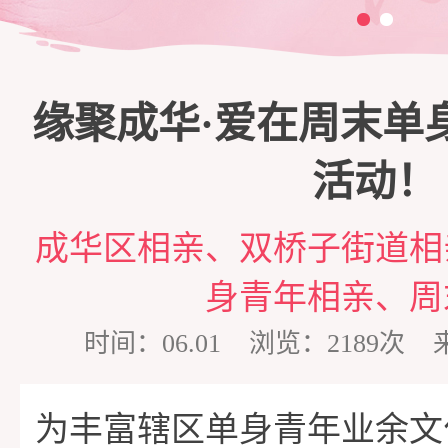
三
脱
商
家
缘聚成华·爱在周末单
单
培
庭
心
活动！
训
维
理
情
成华区相亲、双桥子街道相
身青年相亲、周
护
咨
感
在
时间：06.01 浏览：2189
询
专
线
成
为丰富辖区单身青年业余文