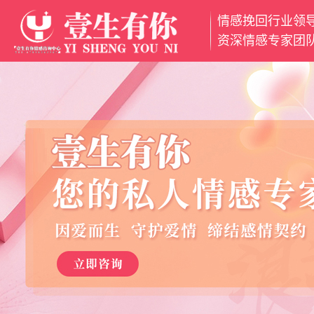
情感挽回行业领
网
资深情感专家团
站
挽
首
回
挽
页
爱
救
分
情
婚
离
魅
姻
小
力
情