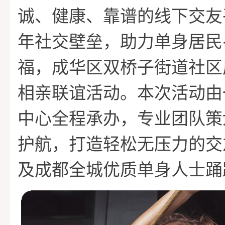
家
诚、健康、靠谱的线下交友
课
功
关
年社交壁垒，助力单身居民
程
案
于
情
福，成华区双桥子街道社区
相亲联谊活动。本次活动由
例
我
感
中心全程承办，专业团队策
们
攻
护航，打造轻松无压力的交
及成都全城优质单身人士踊
略