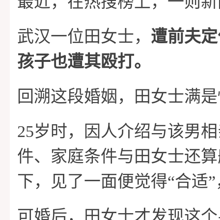
最近，在热搜榜上，一则新
家
课
功
关
武汉一位田女士，
遭前夫定
程
案
于
情
孩子也遭其殴打。
例
我
感
回溯这段婚姻，田女士满是
25岁时，因人介绍与该男
们
攻
件、家庭条件与田女士还算
略
下，见了一面便觉得“合适
可婚后，田女士才发现这个