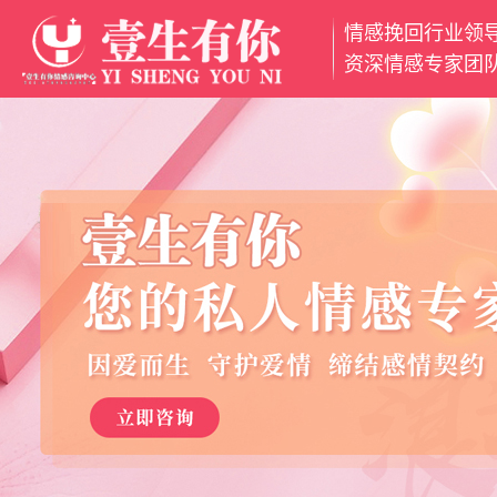
情感挽回行业领
网
资深情感专家团
站
挽
首
回
挽
页
爱
救
分
情
婚
离
魅
姻
小
力
情