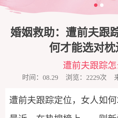
三
脱
商
家
婚姻救助：遭前夫跟
单
培
庭
心
何才能选对枕
训
维
理
情
遭前夫跟踪怎
时间：08.29 浏览：2229
护
咨
感
在
遭前夫跟踪定位，女人如何
询
专
线
成