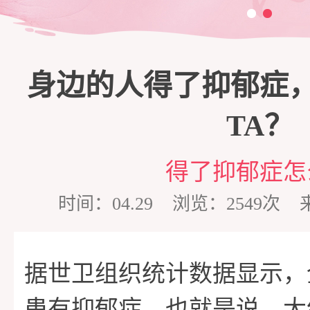
三
脱
商
家
身边的人得了抑郁症
单
培
庭
心
TA？
训
维
理
情
得了抑郁症怎
时间：04.29 浏览：2549
护
咨
感
在
据世卫组织统计数据显示，
询
专
线
成
患有抑郁症。也就是说，大