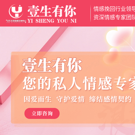
情感挽回行业领
网
资深情感专家团
站
挽
首
回
挽
页
爱
救
分
情
婚
离
魅
姻
小
力
情