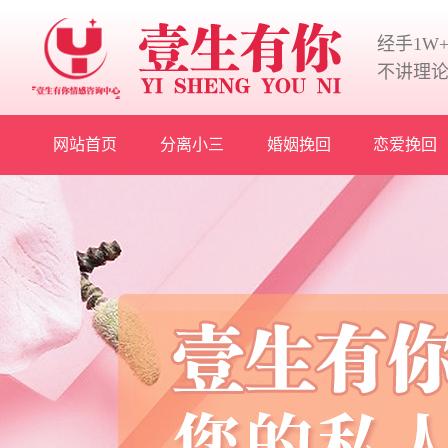
经手1W
不讲理
网站首页
分离小三
婚姻挽回
恋爱挽回