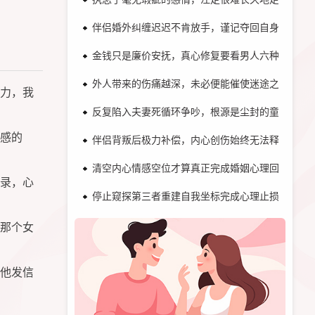
伴侣婚外纠缠迟迟不肯放手，谨记夺回自身关系主
金钱只是廉价安抚，真心修复要看男人六种行动！
外人带来的伤痛越深，未必便能催使迷途之人归家
力，我
反复陷入夫妻死循环争吵，根源是尘封的童年剧本
感的
伴侣背叛后极力补偿，内心创伤始终无法释怀！
清空内心情感空位才算真正完成婚姻心理回归！
录，心
停止窥探第三者重建自我坐标完成心理止损！
那个女
他发信