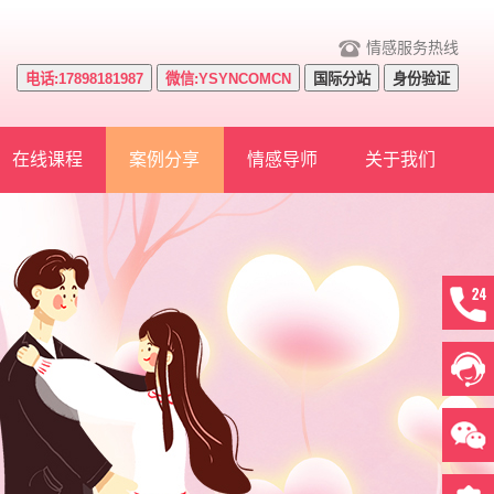
情感服务热线
电话:17898181987
微信:YSYNCOMCN
国际分站
身份验证
在线课程
案例分享
情感导师
关于我们