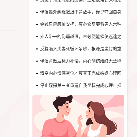
伴侣婚外纠缠迟迟不肯放手，谨记夺回自身关系主
金钱只是廉价安抚，真心修复要看男人六种行动！
外人带来的伤痛越深，未必便能催使迷途之人归家
反复陷入夫妻死循环争吵，根源是尘封的童年剧本
伴侣背叛后极力补偿，内心创伤始终无法释怀！
清空内心情感空位才算真正完成婚姻心理回归！
停止窥探第三者重建自我坐标完成心理止损！