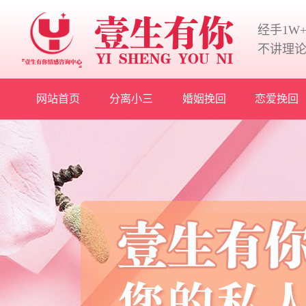
经手1W
不讲理
网站首页
分离小三
婚姻挽回
恋爱挽回