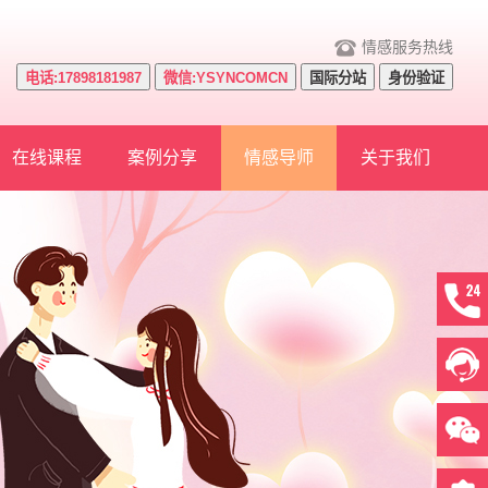
情感服务热线
电话:17898181987
微信:YSYNCOMCN
国际分站
身份验证
在线课程
案例分享
情感导师
关于我们