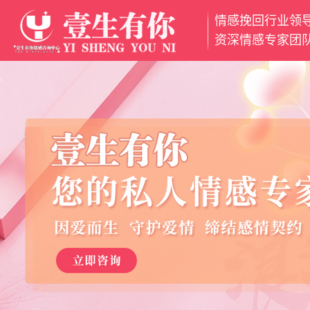
情感挽回行业领
网
资深情感专家团
站
挽
首
回
挽
页
爱
救
分
情
婚
离
魅
姻
小
力
情