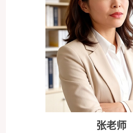
家
课
功
关
程
案
于
情
例
我
感
们
攻
略
张老师