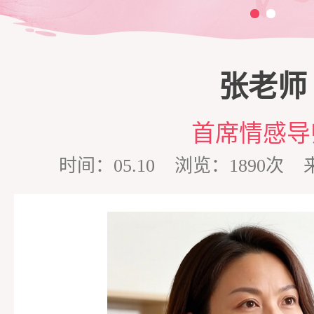
三
脱
商
家
张老师
单
培
庭
心
首席情感导
训
维
理
情
时间：05.10 浏览：1890
护
咨
感
在
询
专
线
成